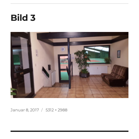
Bild 3
Veröffentlicht
Originalgröße
Januar 8, 2017
5312 × 2988
am